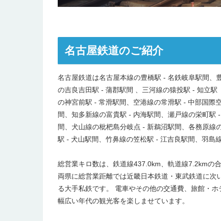
名古屋鉄道のご紹介
名古屋鉄道は名古屋本線の豊橋駅 - 名鉄岐阜駅間、豊
の吉良吉田駅 - 蒲郡駅間 、三河線の猿投駅 - 知立
の神宮前駅 - 常滑駅間、空港線の常滑駅 - 中部国際
間、知多新線の富貴駅 - 内海駅間、瀬戸線の栄町駅 -
間、犬山線の枇杷島分岐点 - 新鵜沼駅間、各務原線の
駅 - 犬山駅間、竹鼻線の笠松駅 - 江吉良駅間、羽
総営業キロ数は、鉄道線437.0km、軌道線7.2km
両県に総営業距離では近畿日本鉄道・東武鉄道に次い
る大手私鉄です。 電車やその他の交通費、旅館・
幅広い年代の観光客を楽しませています。