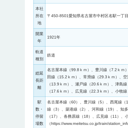
本社
所在
〒450-8501愛知県名古屋市中村区名駅一丁目
地
開業
1921年
年
軌道
鉄道
種別
名古屋本線（99.8ｋｍ）、豊川線（7.2ｋｍ
総延
田線（15.2ｋｍ）、常滑線（29.3ｋｍ）、
長距
（13.9ｋｍ）、瀬戸線（20.6ｋｍ）、津島線
離
（17.6ｋｍ）、広見線（22.3ｋｍ）、小牧線
駅
名古屋本線（60）、豊川線（5）、西尾線（1
数・
線（3）、築港線（2）、河和線（19）、知
停留
（17）、各務原線（18）、広見線（11）、
場数
（https://www.meitetsu.co.jp/train/station_in