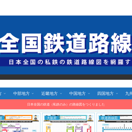
全国鉄道路線図.com 無料で路線図をダウンロード！
方
中部地方
近畿地方
中国地方
四国地方
九
日本全国の鉄道（私鉄のみ）の路線図をつくりました
大阪府
鉄道路線図
福