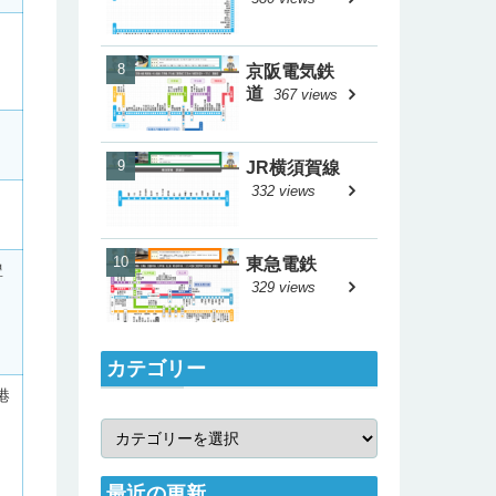
京阪電気鉄
道
367 views
JR横須賀線
332 views
東急電鉄
豊
329 views
カテゴリー
港
最近の更新