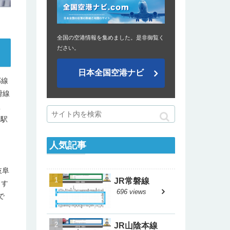
全国の空港情報を集めました。是非御覧く
ださい。
日本全国空港ナビ
郡線
滑線
駅
井駅
田
人気記事
岐阜
JR常磐線
とす
696 views
で
JR山陰本線