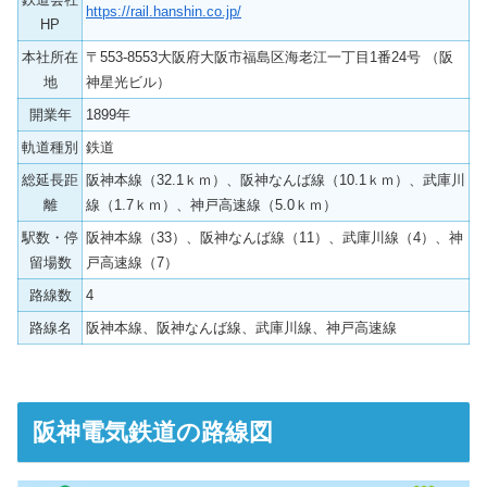
https://rail.hanshin.co.jp/
HP
本社所在
〒553-8553大阪府大阪市福島区海老江一丁目1番24号 （阪
地
神星光ビル）
開業年
1899年
軌道種別
鉄道
総延長距
阪神本線（32.1ｋｍ）、阪神なんば線（10.1ｋｍ）、武庫川
離
線（1.7ｋｍ）、神戸高速線（5.0ｋｍ）
駅数・停
阪神本線（33）、阪神なんば線（11）、武庫川線（4）、神
留場数
戸高速線（7）
路線数
4
路線名
阪神本線、阪神なんば線、武庫川線、神戸高速線
阪神電気鉄道の路線図