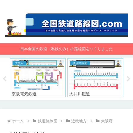
全国鉄道路線図.com 無料で路線図をダウンロード！
日本全国の鉄道（私鉄のみ）の路線図をつくりました
大阪府
鉄道路線図
東
京阪電気鉄道
大井川鐵道
東
ホーム
鉄道路線図
近畿地方
大阪府