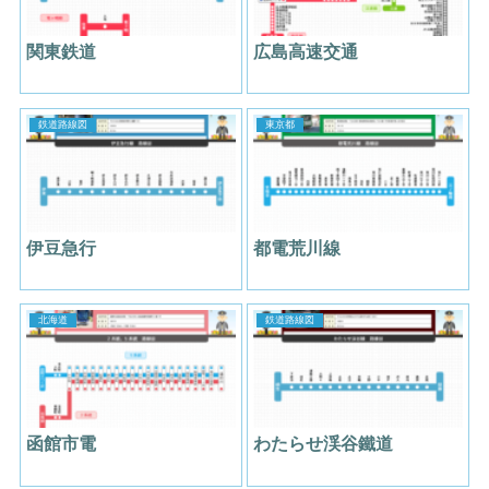
関東鉄道
広島高速交通
鉄道路線図
東京都
伊豆急行
都電荒川線
北海道
鉄道路線図
函館市電
わたらせ渓谷鐵道