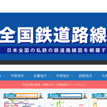
全国鉄道路線図.com 無料で路線図をダウンロード！
方
中部地方
近畿地方
中国地方
四国地方
九
日本全国の鉄道（私鉄のみ）の路線図をつくりました
大阪府
大阪府
鉄