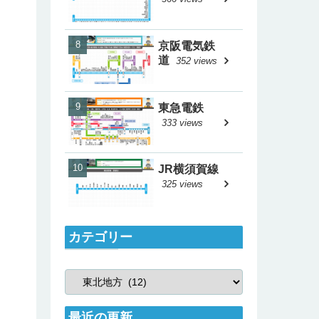
京阪電気鉄
道
352 views
東急電鉄
333 views
JR横須賀線
325 views
カテゴリー
最近の更新