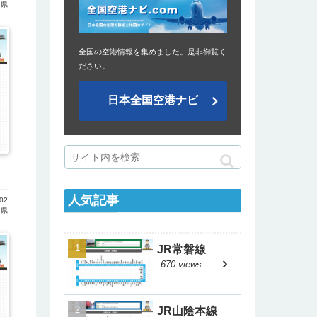
島県
全国の空港情報を集めました。是非御覧く
ださい。
日本全国空港ナビ
人気記事
02
島県
JR常磐線
670 views
JR山陰本線