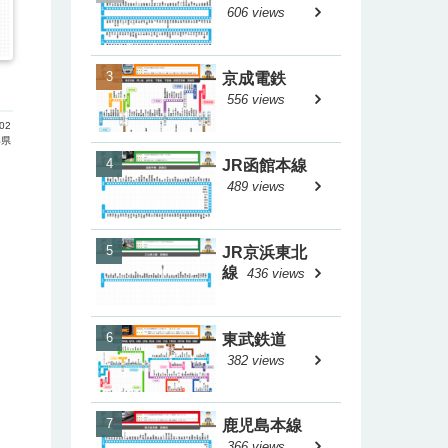
606 views
京成電鉄
556 views
02
形県
JR函館本線
489 views
JR京浜東北
線
436 views
東武鉄道
382 views
鹿児島本線
366 views