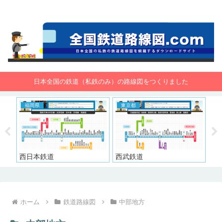
全国鉄道路線図.com 無料で路線図をダウンロード！
日本全国の鉄道（私鉄のみ）の路線図をつくりました
鉄道路線図
東京都
大井川鐵道
京成電鉄
ホーム
鉄道路線図
中部地方