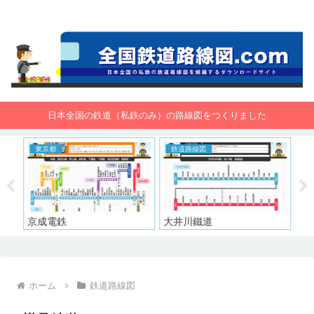
全国鉄道路線図.com 無料で路線図をダウンロード！
日本全国の鉄道（私鉄のみ）の路線図をつくりました
東京都
鉄道路線図
大
京成電鉄
大井川鐵道
阪
ホーム
鉄道路線図