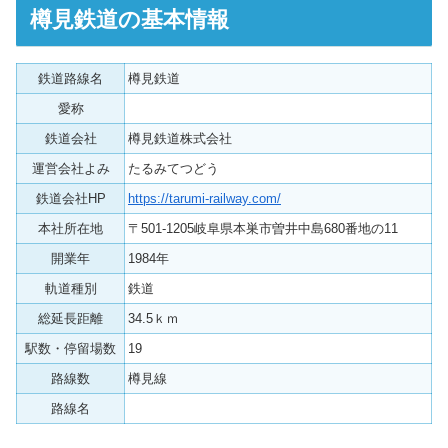
樽見鉄道の基本情報
鉄道路線名
樽見鉄道
愛称
鉄道会社
樽見鉄道株式会社
運営会社よみ
たるみてつどう
鉄道会社HP
https://tarumi-railway.com/
本社所在地
〒501-1205岐阜県本巣市曽井中島680番地の11
開業年
1984年
軌道種別
鉄道
総延長距離
34.5ｋｍ
駅数・停留場数
19
路線数
樽見線
路線名