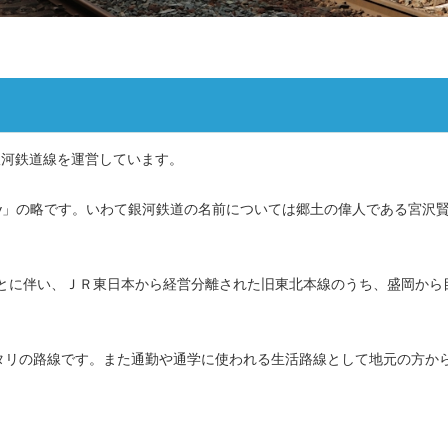
て銀河鉄道線を運営しています。
y Railway」の略です。いわて銀河鉄道の名前については郷土の偉人である宮沢
ことに伴い、ＪＲ東日本から経営分離された旧東北本線のうち、盛岡から
タリの路線です。また通勤や通学に使われる生活路線として地元の方か