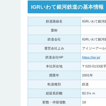
IGRいわて銀河鉄道の基本情報
鉄道路線名
IGRいわて銀河
愛称
鉄道会社
IGRいわて銀河
運営会社よみ
アイジーアール
鉄道会社HP
https://igr.jp/
本社所在地
〒020-013
開業年
2001年
軌道種別
鉄道
総延長距離
82.0ｋｍ
駅数・停留場数
18