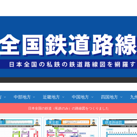
全国鉄道路線図.com 無料で路線図をダウンロード！
方
中部地方
近畿地方
中国地方
四国地方
九
日本全国の鉄道（私鉄のみ）の路線図をつくりました
東京都
鉄道路線図
東