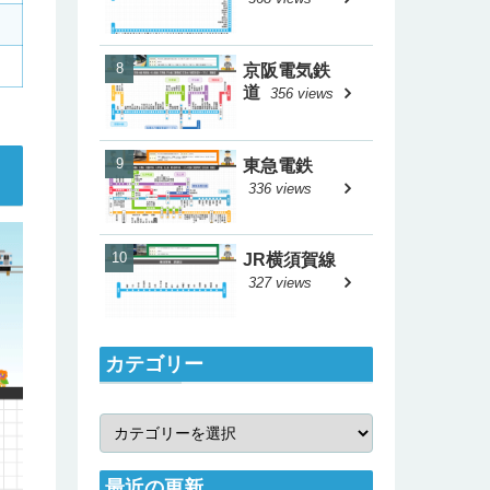
京阪電気鉄
道
356 views
東急電鉄
336 views
JR横須賀線
327 views
カテゴリー
最近の更新