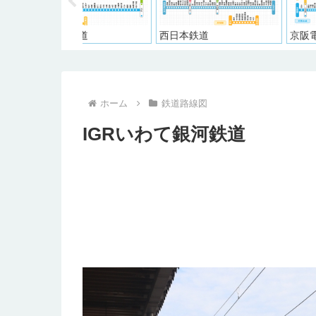
鉄道
西日本鉄道
京阪電気鉄道
ホーム
鉄道路線図
IGRいわて銀河鉄道