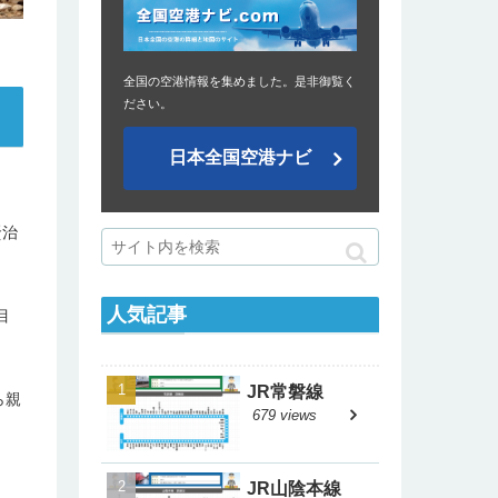
全国の空港情報を集めました。是非御覧く
ださい。
日本全国空港ナビ
賢治
人気記事
目
JR常磐線
ら親
679 views
JR山陰本線