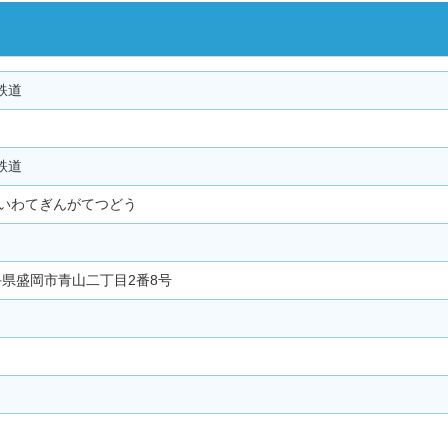
鉄道
鉄道
いわてぎんがてつどう
3岩手県盛岡市青山二丁目2番8号