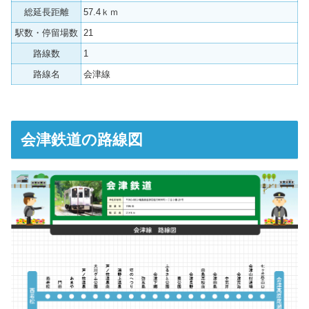
総延長距離
57.4ｋｍ
駅数・停留場数
21
路線数
1
路線名
会津線
会津鉄道の路線図