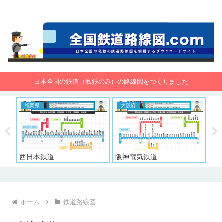
全国鉄道路線図.com 無料で路線図をダウンロード！
日本全国の鉄道（私鉄のみ）の路線図をつくりました
福岡県
大阪府
東
西日本鉄道
阪神電気鉄道
東
ホーム
鉄道路線図