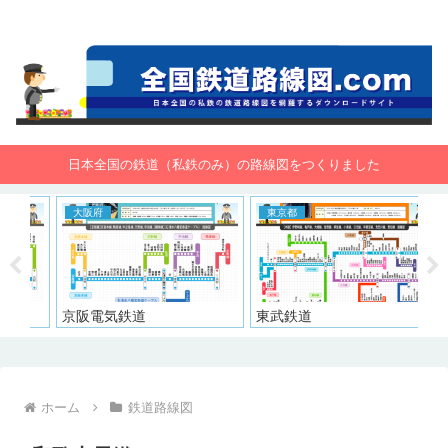
全国鉄道路線図.com 無料で路線図をダウンロード！
日本全国の鉄道（私鉄のみ）の路線図をつくりました
大阪府
東京都
東
京阪電気鉄道
東武鉄道
京
ホーム
鉄道路線図