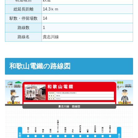
総延長距離
14.3ｋｍ
駅数・停留場数
14
路線数
1
路線名
貴志川線
和歌山電鐵の路線図