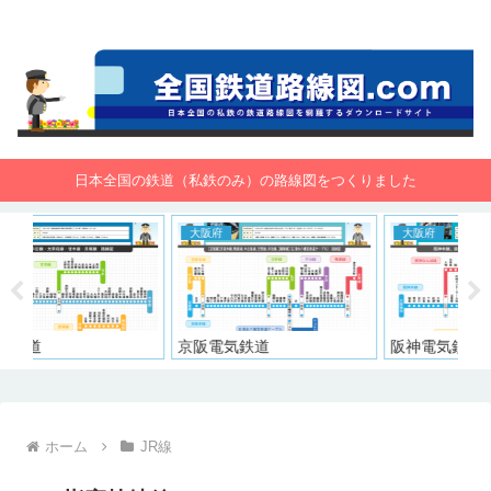
全国鉄道路線図.com 無料で路線図をダウンロード！
日本全国の鉄道（私鉄のみ）の路線図をつくりました
大阪府
大阪府
東
京阪電気鉄道
阪神電気鉄道
東
ホーム
JR線