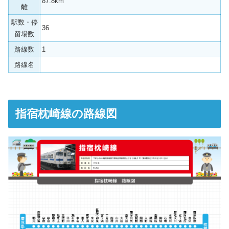
87.8km
離
駅数・停
36
留場数
路線数
1
路線名
指宿枕崎線の路線図