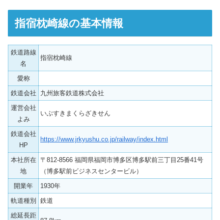
指宿枕崎線の基本情報
鉄道路線
指宿枕崎線
名
愛称
鉄道会社
九州旅客鉄道株式会社
運営会社
いぶすきまくらざきせん
よみ
鉄道会社
https://www.jrkyushu.co.jp/railway/index.html
HP
本社所在
〒812-8566 福岡県福岡市博多区博多駅前三丁目25番41号
地
（博多駅前ビジネスセンタービル）
開業年
1930年
軌道種別
鉄道
総延長距