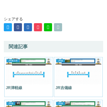
シェアする
関連記事
JR東日本
JR線
JR津軽線
JR吉備線
JR線
JR線