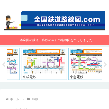
全国鉄道路線図.com 無料で路線図をダウンロード！
日本全国の鉄道（私鉄のみ）の路線図をつくりました
東京都
東京都
鉄
京成電鉄
東急電鉄
大
ホーム
JR線