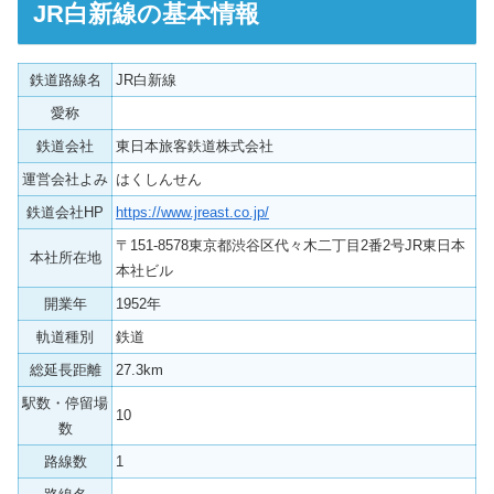
JR白新線の基本情報
鉄道路線名
JR白新線
愛称
鉄道会社
東日本旅客鉄道株式会社
運営会社よみ
はくしんせん
鉄道会社HP
https://www.jreast.co.jp/
〒151-8578東京都渋谷区代々木二丁目2番2号JR東日本
本社所在地
本社ビル
開業年
1952年
軌道種別
鉄道
総延長距離
27.3km
駅数・停留場
10
数
路線数
1