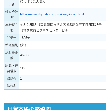
にっぽうほんせん
よみ
鉄道会社
https://www.jrkyushu.co.jp/railway/index.html
HP
本社所在
〒812-8566 福岡県福岡市博多区博多駅前三丁目25番23号
地
（博多駅前ビジネスセンタービル）
開業年
1895年
軌道種別
鉄道
総延長距
462.6km
離
駅数・停
112
留場数
路線数
1
路線名
日豊本線の路線図