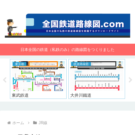
全国鉄道路線図.com 無料で路線図をダウンロード！
日本全国の鉄道（私鉄のみ）の路線図をつくりました
東京都
鉄道路線図
東
東武鉄道
大井川鐵道
京
ホーム
JR線