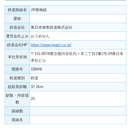
鉄道路線名
JR青梅線
愛称
鉄道会社
東日本旅客鉄道株式会社
運営会社よみ
おうめせん
鉄道会社HP
https://www.jreast.co.jp/
〒151-8578東京都渋谷区代々木二丁目2番2号JR東日本
本社所在地
本社ビル
開業年
1894年
軌道種別
鉄道
総延長距離
37.2km
駅数・停留場
25
数
路線数
路線名