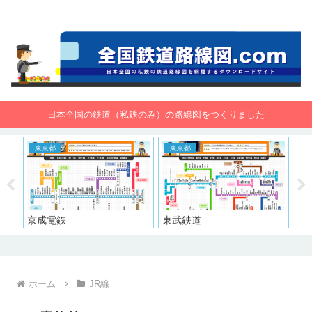
全国鉄道路線図.com 無料で路線図をダウンロード！
日本全国の鉄道（私鉄のみ）の路線図をつくりました
東京都
東京都
東
京成電鉄
東武鉄道
西
ホーム
JR線