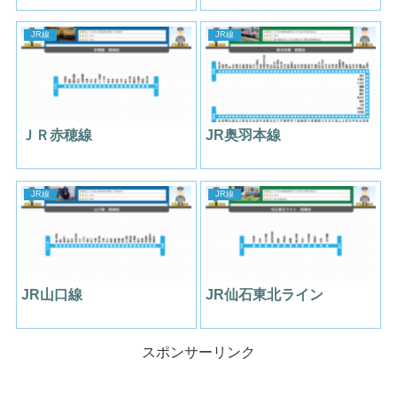
JR線
JR線
ＪＲ赤穂線
JR奥羽本線
JR線
JR線
JR山口線
JR仙石東北ライン
スポンサーリンク