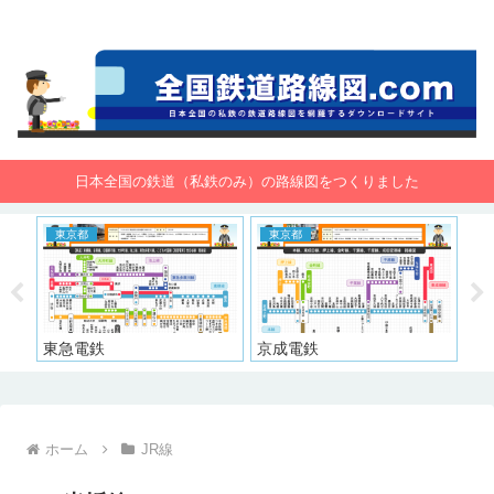
全国鉄道路線図.com 無料で路線図をダウンロード！
日本全国の鉄道（私鉄のみ）の路線図をつくりました
東京都
東京都
大
東急電鉄
京成電鉄
京
ホーム
JR線