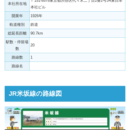
〒151-8578東京都渋谷区代々木二丁目2番2号JR東日本
本社所在地
本社ビル
開業年
1926年
軌道種別
鉄道
総延長距離
90.7km
駅数・停留場
20
数
路線数
1
路線名
JR米坂線の路線図