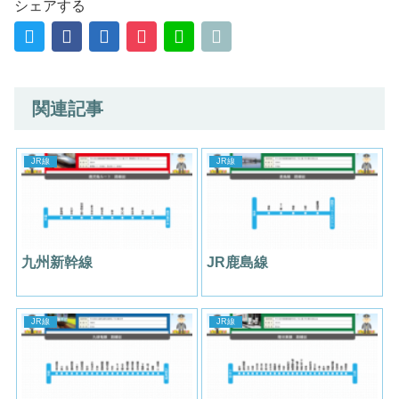
シェアする
関連記事
JR線
JR線
九州新幹線
JR鹿島線
JR線
JR線