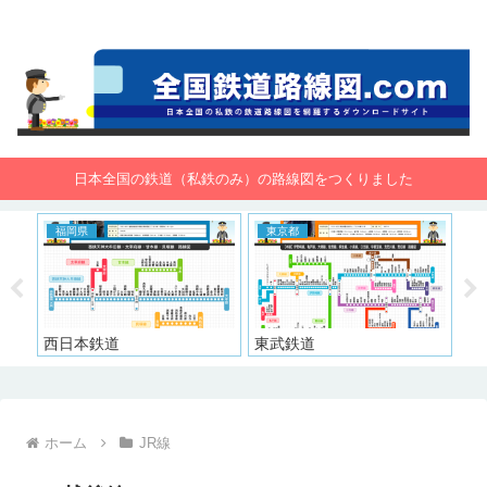
全国鉄道路線図.com 無料で路線図をダウンロード！
日本全国の鉄道（私鉄のみ）の路線図をつくりました
福岡県
東京都
東
西日本鉄道
東武鉄道
京
ホーム
JR線