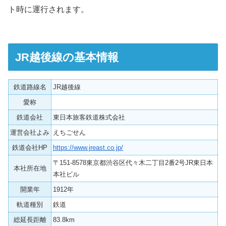
ト時に運行されます。
JR越後線の基本情報
鉄道路線名
JR越後線
愛称
鉄道会社
東日本旅客鉄道株式会社
運営会社よみ
えちごせん
鉄道会社HP
https://www.jreast.co.jp/
〒151-8578東京都渋谷区代々木二丁目2番2号JR東日本
本社所在地
本社ビル
開業年
1912年
軌道種別
鉄道
総延長距離
83.8km