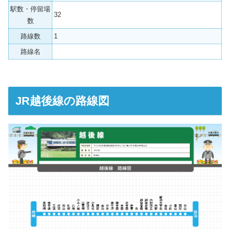
駅数・停留場
32
数
路線数
1
路線名
JR越後線の路線図