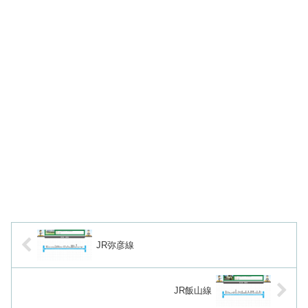
JR弥彦線
JR飯山線