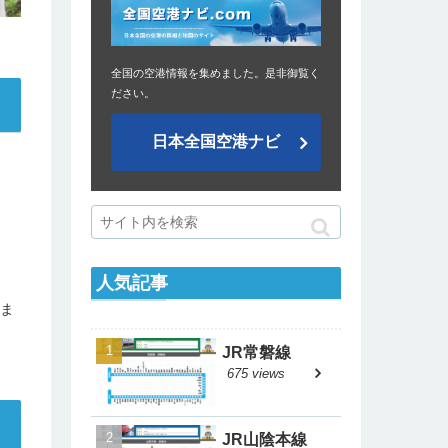
全国の空港情報を集めました。是非御覧く
ださい。
日本全国空港ナビ
人気記事
いま
JR常磐線
675 views
JR山陰本線