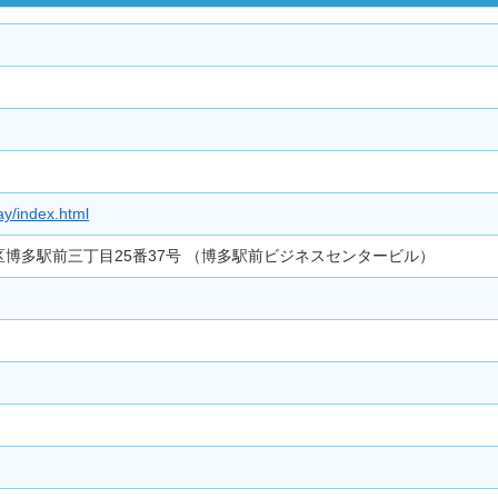
ay/index.html
博多区博多駅前三丁目25番37号 （博多駅前ビジネスセンタービル）