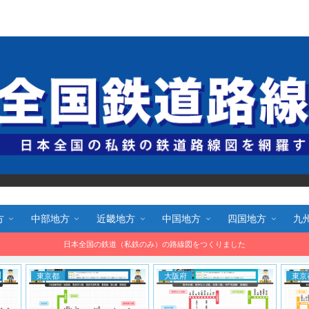
全国鉄道路線図.com 無料で路線図をダウンロード！
方
中部地方
近畿地方
中国地方
四国地方
九
日本全国の鉄道（私鉄のみ）の路線図をつくりました
大阪府
東京都
鉄