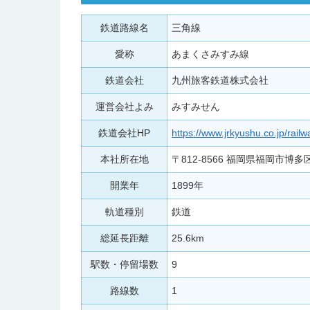
鉄道路線名
三角線
愛称
あまくさみすみ線
鉄道会社
九州旅客鉄道株式会社
運営会社よみ
みすみせん
鉄道会社HP
https://www.jrkyushu.co.jp/railw
本社所在地
〒812-8566 福岡県福岡市
開業年
1899年
軌道種別
鉄道
総延長距離
25.6km
駅数・停留場数
9
路線数
1