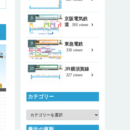
京阪電気鉄
道
355 views
東急電鉄
336 views
JR横須賀線
327 views
カテゴリー
最近の更新