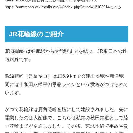
Mutimaro – 投稿者自身による作品, CC 表示-継承 3.0,
https://commons.wikimedia.org/w/index.php?curid=12165914による
JR花輪線のご紹介
JR花輪線 は好摩駅から大館駅までを結ぶ、JR東日本の鉄
道路線です。
路線距離（営業キロ）は106.9 kmで会津若松駅〜新津駅
間には十和田八幡平四季彩ラインという愛称がつけられて
います。
かつて花輪線は鹿角花輪を堺にして建設されました。先に
開業したのは大館側で、こちらは私鉄の秋田鉄道として陸
中花輪までが全通しました。その後、東北本線で事故や災