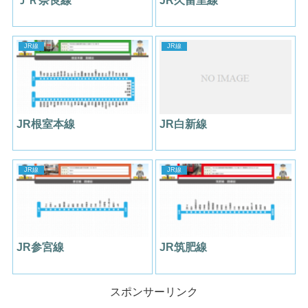
ＪＲ奈良線
JR久留里線
JR線
JR線
JR根室本線
JR白新線
JR線
JR線
JR参宮線
JR筑肥線
スポンサーリンク