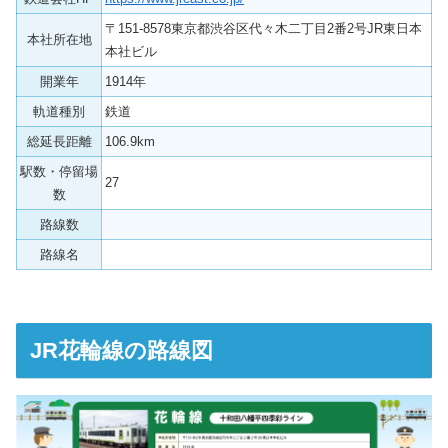
〒151-8578東京都渋谷区代々木二丁目2番2号JR東日本
本社所在地
本社ビル
開業年
1914年
軌道種別
鉄道
総延長距離
106.9km
駅数・停留場
27
数
路線数
路線名
JR花輪線の路線図