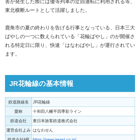
害が発生した際には優等列車の迂回運転に利用される等、
東北横断ルートとして活躍しました。
鹿角市の夏の終わりを告げる行事となっている、日本三大
ばやしの一つに数えられている「花輪ばやし」のが開催さ
れる特定日に限り、快速「はなわばやし」が運行されてい
ます。
JR花輪線の基本情報
鉄道路線名
JR花輪線
愛称
十和田八幡平四季彩ライン
鉄道会社
東日本旅客鉄道株式会社
運営会社よみ
はなわせん
鉄道会社HP
https://www.jreast.co.jp/