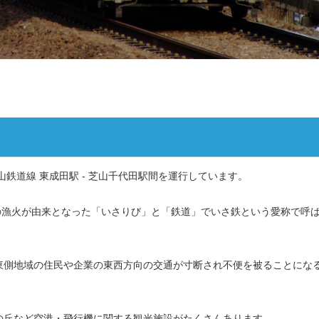
鉄道線 東成田駅 - 芝山千代田駅間を運行しています。
船の漁火が由来となった「いさりび」と「鉄道」でいさ鉄という愛称で呼
東側地域の住民や企業の東西方向の交通が寸断され不便を被ることにな
の丘など空港・飛行機に関する観光施設がたくさんあります。