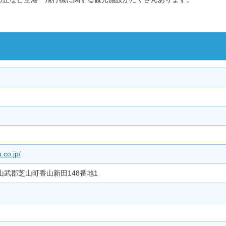
.co.jp/
葉県山武郡芝山町香山新田148番地1