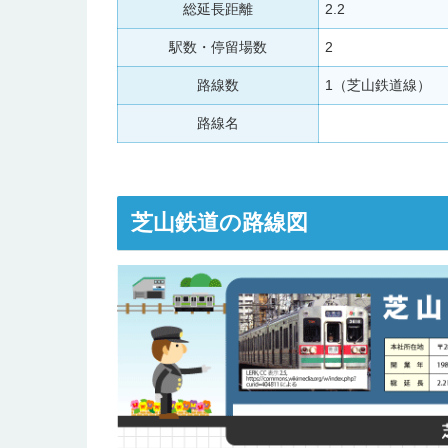
総延長距離
2.2
駅数・停留場数
2
路線数
1（芝山鉄道線）
路線名
芝山鉄道の路線図