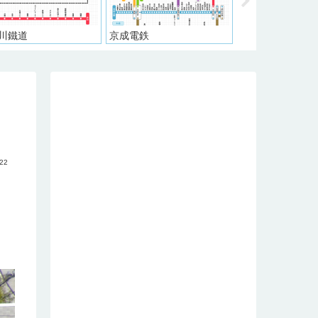
川鐵道
京成電鉄
阪神電気鉄道
.22