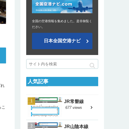
全国の空港情報を集めました。是非御覧く
ださい。
日本全国空港ナビ
人気記事
ばれ
JR常磐線
るこ
677 views
JR山陰本線