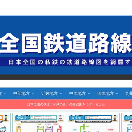
全国鉄道路線図.com 無料で路線図をダウンロード！
方
中部地方
近畿地方
中国地方
四国地方
九
日本全国の鉄道（私鉄のみ）の路線図をつくりました
大阪府
東京都
鉄