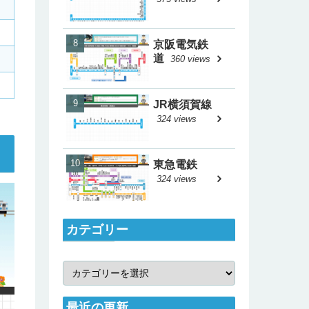
京阪電気鉄
道
360 views
JR横須賀線
324 views
東急電鉄
324 views
カテゴリー
最近の更新