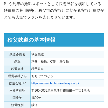
SLや列車の撮影スポットとして長瀞渓谷を横断している
鉄道橋の荒川橋梁、秩父市の安谷川に架かる安谷川橋梁が
とても人気でファンを楽しませています。
秩父鉄道の基本情報
鉄道路線名
秩父鉄道
愛称
秩父、秩鉄、CTK、秩父鉄
鉄道会社
秩父鉄道
運営会社よみ
ちちぶてつどう
鉄道会社HP
https://www.chichibu-railway.co.jp/
本社所在地
〒360-0033埼玉県熊谷市曙町一丁目1番地
開業年
1899年
軌道種別
鉄道