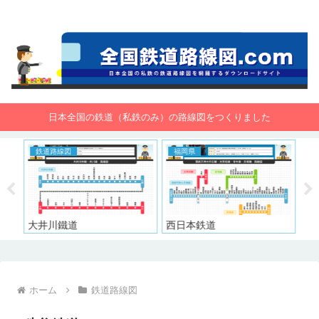
全国鉄道路線図.com 無料で路線図をダウンロード！
日本全国の鉄道（私鉄のみ）の路線図をつくりました
鉄道路線図
福岡県
東
大井川鐵道
西日本鉄道
東
ホーム
鉄道路線図