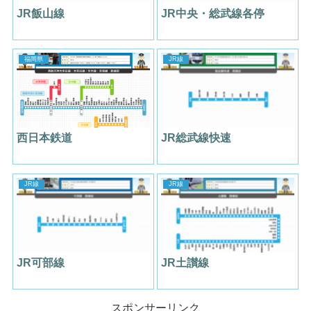
JR飯山線
JR中央・総武線各停
福岡県
JR線
西日本鉄道
JR総武線快速
JR線
JR線
JR可部線
JR土讃線
スポンサーリンク