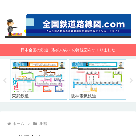
全国鉄道路線図.com 無料で路線図をダウンロード！
日本全国の鉄道（私鉄のみ）の路線図をつくりました
東京都
大阪府
東
東武鉄道
阪神電気鉄道
京
ホーム
JR線