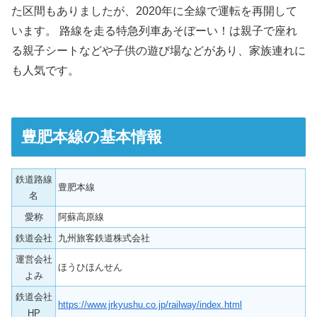
た区間もありましたが、2020年に全線で運転を再開して
います。 路線を走る特急列車あそぼーい！は親子で座れ
る親子シートなどや子供の遊び場などがあり、家族連れに
も人気です。
豊肥本線の基本情報
鉄道路線
豊肥本線
名
愛称
阿蘇高原線
鉄道会社
九州旅客鉄道株式会社
運営会社
ほうひほんせん
よみ
鉄道会社
https://www.jrkyushu.co.jp/railway/index.html
HP