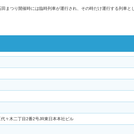
石田まつり開催時には臨時列車が運行され、その時だけ運行する列車と
谷区代々木二丁目2番2号JR東日本本社ビル