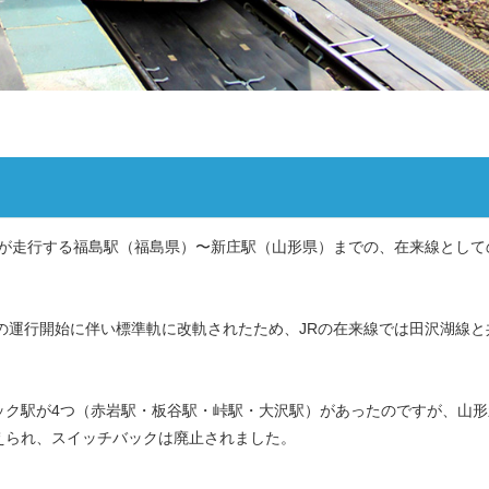
線が走行する福島駅（福島県）〜新庄駅（山形県）までの、在来線として
さ」の運行開始に伴い標準軌に改軌されたため、JRの在来線では田沢湖線と
ック駅が4つ（赤岩駅・板谷駅・峠駅・大沢駅）があったのですが、山形
えられ、スイッチバックは廃止されました。