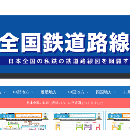
全国鉄道路線図.com 無料で路線図をダウンロード！
方
中部地方
近畿地方
中国地方
四国地方
九
日本全国の鉄道（私鉄のみ）の路線図をつくりました
大阪府
東京都
東