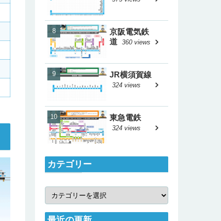
京阪電気鉄
道
360 views
JR横須賀線
324 views
東急電鉄
324 views
カテゴリー
最近の更新