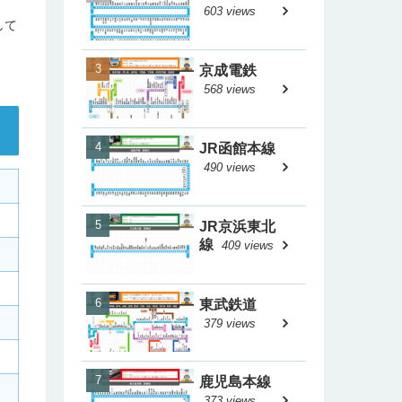
603 views
して
京成電鉄
568 views
JR函館本線
490 views
JR京浜東北
線
409 views
東武鉄道
379 views
鹿児島本線
373 views