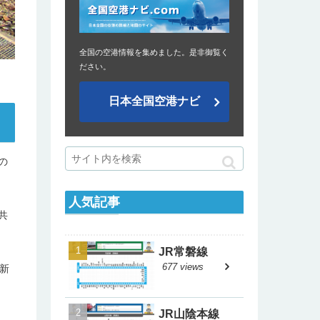
全国の空港情報を集めました。是非御覧く
ださい。
日本全国空港ナビ
の
人気記事
共
JR常磐線
677 views
新
JR山陰本線