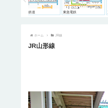
道
東急電鉄
東武鉄道
ホーム
JR線
JR山形線