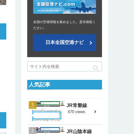
全国の空港情報を集めました。是非御覧く
ださい。
日本全国空港ナビ
人気記事
。
JR常磐線
670 views
JR山陰本線