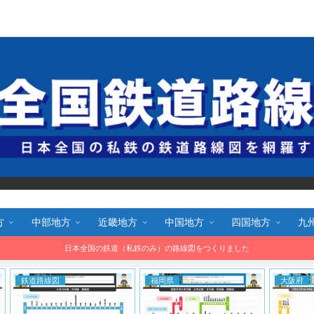
全国鉄道路線図.com 無料で路線図をダウンロード！
方
中部地方
近畿地方
中国地方
四国地方
九
日本全国の鉄道（私鉄のみ）の路線図をつくりました
福岡県
大阪府
東