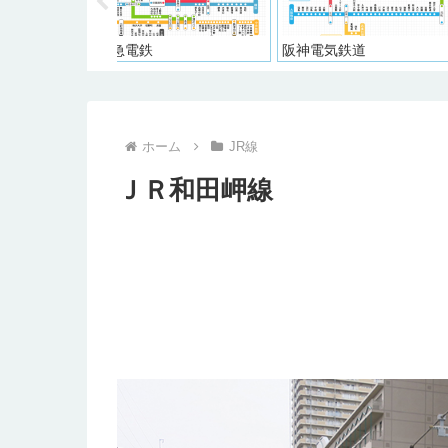
阪神電気鉄道
大井川鐵道
ホーム
JR線
ＪＲ和田岬線