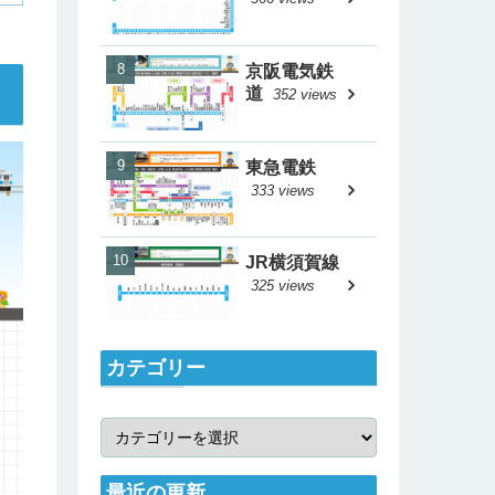
京阪電気鉄
道
352 views
東急電鉄
333 views
JR横須賀線
325 views
カテゴリー
最近の更新