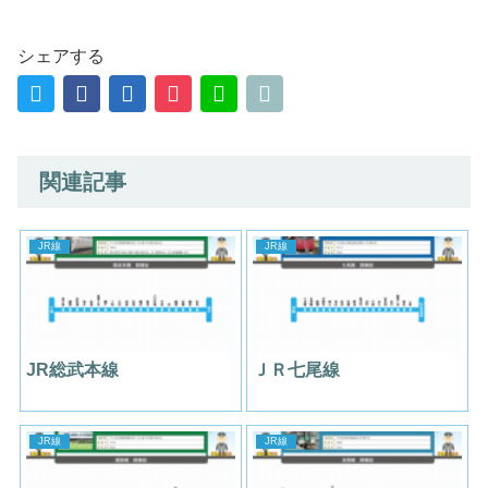
シェアする
関連記事
JR線
JR線
JR総武本線
ＪＲ七尾線
JR線
JR線