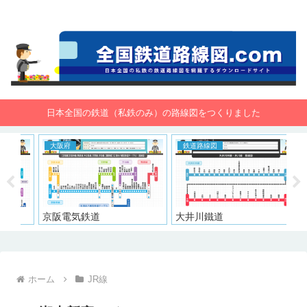
全国鉄道路線図.com 無料で路線図をダウンロード！
日本全国の鉄道（私鉄のみ）の路線図をつくりました
大阪府
鉄道路線図
大
京阪電気鉄道
大井川鐵道
阪
ホーム
JR線