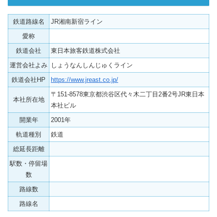
鉄道路線名
JR湘南新宿ライン
愛称
鉄道会社
東日本旅客鉄道株式会社
運営会社よみ
しょうなんしんじゅくライン
鉄道会社HP
https://www.jreast.co.jp/
〒151-8578東京都渋谷区代々木二丁目2番2号JR東日本
本社所在地
本社ビル
開業年
2001年
軌道種別
鉄道
総延長距離
駅数・停留場
数
路線数
路線名